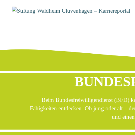
Zum
Inhalt
springen
❯
Dein Start
❯
Bundesfreiwilligendienst Bfd
BUNDESF
Beim Bundesfreiwilligendienst (BFD) kan
Fähigkeiten entdecken. Ob jung oder alt – de
und einen 