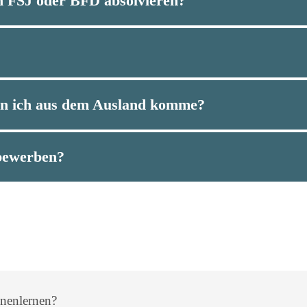
n FSJ oder BFD absolvieren?
nn ich aus dem Ausland komme?
bewerben?
nenlernen?