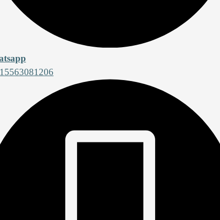
tsapp
15563081206