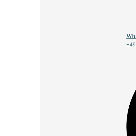
Wha
+49