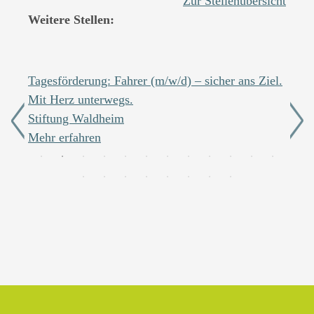
Zur Stellenübersicht
Weitere Stellen:
Tagesförderung: Fahrer (m/w/d) – sicher ans Ziel.
Integ
Mit Herz unterwegs.
(m/w/
Stiftung Waldheim
Stif
Mehr erfahren
Mehr 