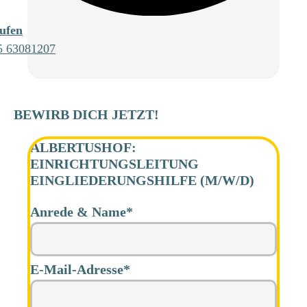
ufen
5 63081207
BEWIRB DICH JETZT!
ALBERTUSHOF:
EINRICHTUNGSLEITUNG
EINGLIEDERUNGSHILFE (M/W/D)
Anrede & Name*
Alternative:
E-Mail-Adresse*