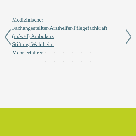
illige
Medizinischer
Elekt
Fachangestellter/Arzthelfer/Pflegefachkraft
Gebä
(m/w/d) Ambulanz
Stif
Stiftung Waldheim
Mehr 
Mehr erfahren