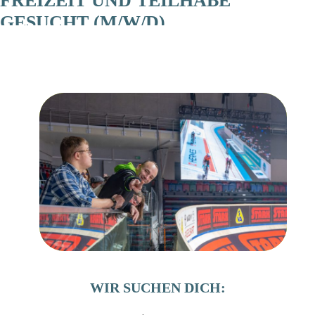
FREIZEIT UND TEILHABE
GESUCHT (M/W/D)
Ab sofort
Stiftung Waldheim
&
WIR SUCHEN DICH: