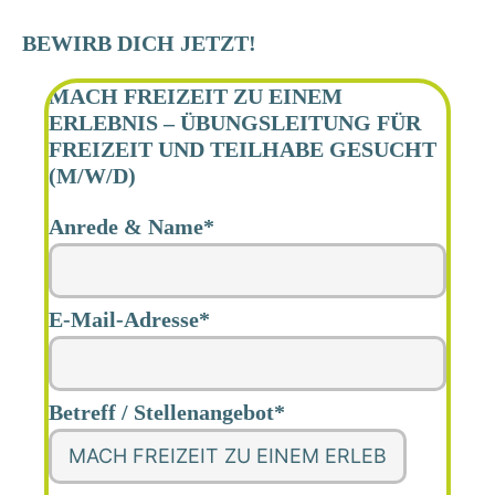
BEWIRB DICH JETZT!
MACH FREIZEIT ZU EINEM
ERLEBNIS – ÜBUNGSLEITUNG FÜR
FREIZEIT UND TEILHABE GESUCHT
(M/W/D)
Anrede & Name*
Alternative:
E-Mail-Adresse*
Betreff / Stellenangebot*