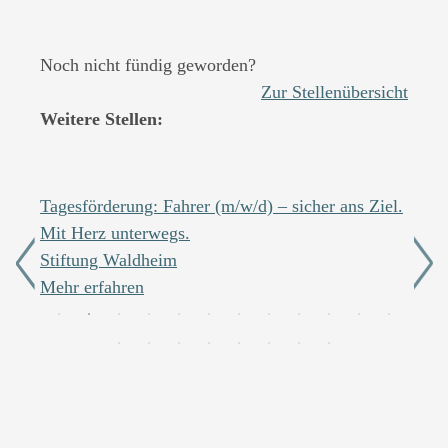
Noch nicht fündig geworden?
Zur Stellenübersicht
Weitere Stellen:
Tagesförderung: Fahrer (m/w/d) – sicher ans Ziel.
Integ
Mit Herz unterwegs.
(m/w/
Stiftung Waldheim
Stif
Mehr erfahren
Mehr 