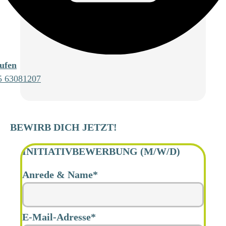
ufen
5 63081207
BEWIRB DICH JETZT!
INITIATIVBEWERBUNG (M/W/D)
Anrede & Name*
Alternative:
E-Mail-Adresse*