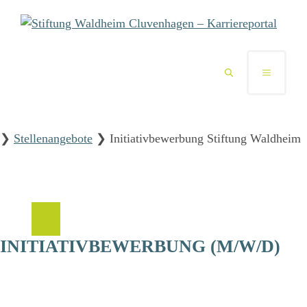
Zum
Inhalt
springen
MENÜ
❯
Stellenangebote
❯
Initiativbewerbung Stiftung Waldheim
INITIATIVBEWERBUNG (M/W/D)
Ab sofort
Stiftung Waldheim
&